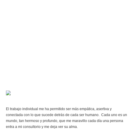
Creo en Dios, soy una mujer de mucha fe y sé que mi jefe, mi motor, mi
mas grande aliado vive en mi, en cada lugar y en cada ser. Entiendo y
respeto cada forma de ver la vida, y la relación con la divinidad, Dios o lo
que cada ser humano crea.
Hace más de 12 años he decido dedicarme a ofrecer lo que sé y lo que
soy a mí y a otros, realizando formaciones profundas en diferentes
herramientas. Hoy puedo decir que el conocimiento más grande que
tengo, me lo ha dado primero Dios y segundo cada ser que llega a mi vida,
a mi consultorio, a mis formaciones, más de 4,000 personas con las que he
trabajado, compartido y crecido..
El trabajo individual me ha permitido ser más empática, asertiva y
conectada con lo que sucede detrás de cada ser humano. Cada uno es un
mundo, tan hermoso y profundo, que me maravillo cada día una persona
entra a mi consultorio y me deja ver su alma.