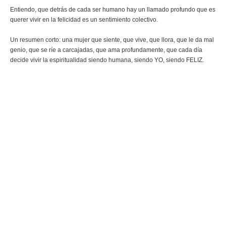
Entiendo, que detrás de cada ser humano hay un llamado profundo que es
querer vivir en la felicidad es un sentimiento colectivo.
Un resumen corto: una mujer que siente, que vive, que llora, que le da mal
genio, que se ríe a carcajadas, que ama profundamente, que cada día
decide vivir la espiritualidad siendo humana, siendo YO, siendo FELIZ.
Hoy uno todo eso que esta
en mi corazón, en el
resumen de lo que soy y lo
que tengo para ofrecerle al
mundo, amor, ganas y
sobretodo mi decisión de