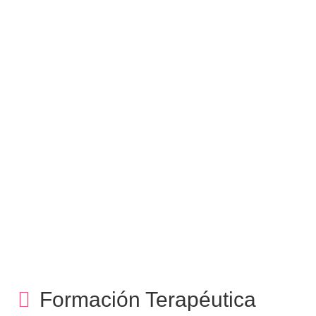
vivir, ser y trasmitir
Felicidad. Decide vivir la
vida que quieres… ven a
desnudar tu alma, a abrir tu
corazón y a ser responsable
de tu vida y de tu felicidad!!.
Vivamos: Terapias,
inmersiones, talleres,
ceremonia… cada proceso es
único y tu decides que
quieres para ti.
Formación Terapéutica