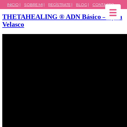
INICIO
|
SOBRE MI
|
REGÍSTRATE
|
BLOG
|
CONTACTO
THETAHEALING ® ADN Básico – Ayda
Velasco
▼
▼